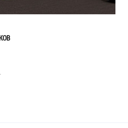
ЬКОВ
.